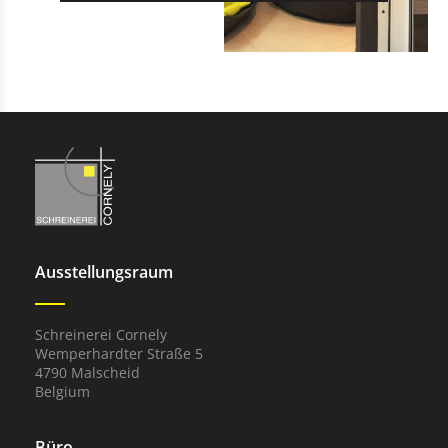
Ausstellungsraum
Schreinerei Cornely
Wemperhardter Straße 5
4790 Malscheid
Belgium
Büro