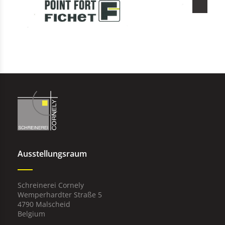
Ausstellungsraum
Schreinerei Cornely
Wemperhardter Straße 5
4790 Malscheid
Belgium