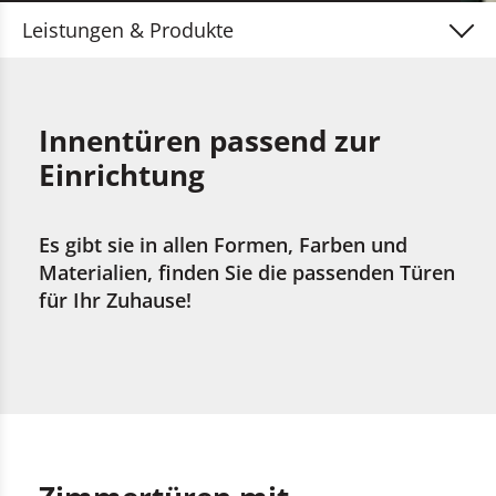
Leistungen & Produkte
Haustüren & Garagentore
Innentüren & Sicherheitstüren
Innentüren passend zur
Einrichtung
Fenster & Insektenschutz
Möbel, Treppen & Parkett
Es gibt sie in allen Formen, Farben und
Sonnenschutz & Überdachungen
Materialien, finden Sie die passenden Türen
für Ihr Zuhause!
Fassaden & Terrassen