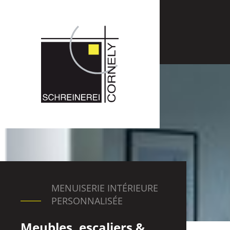
MENUISERIE INTÉRIEURE
PERSONNALISÉE
Meubles, escaliers &