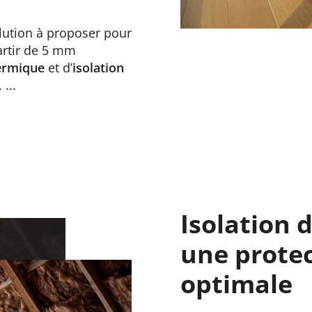
lution à proposer pour
rtir de 5 mm
hermique
et d’
isolation
, ...
Isolation 
une prote
optimale