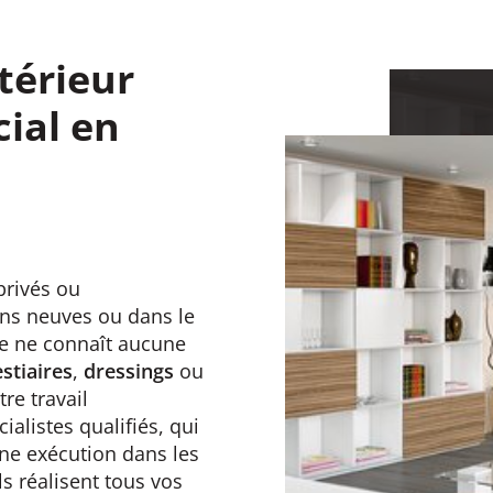
érieur
ial en
privés ou
ons neuves ou dans le
ie ne connaît aucune
stiaires
,
dressings
ou
tre travail
ialistes qualifiés, qui
une exécution dans les
s réalisent tous vos