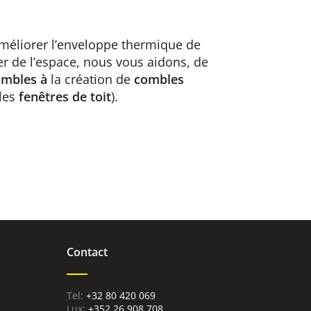
méliorer l’enveloppe thermique de
r de l’espace, nous vous aidons, de
ombles à
la création de
combles
 les
fenêtres de toit
).
Contact
+32 80 420 069
Lux:
+352 26 908 708