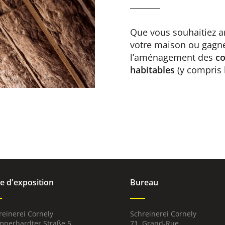
Que vous souhaitiez a
votre maison ou gagne
l’aménagement des
c
habitables
(y compris
le d'exposition
Bureau
reinerei Cornely
Schreinerei Cornely
perhardter Straße 5
71, Grand-Rue