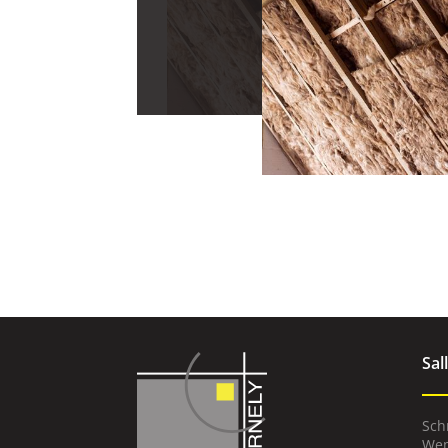
Sal
Sch
Wem