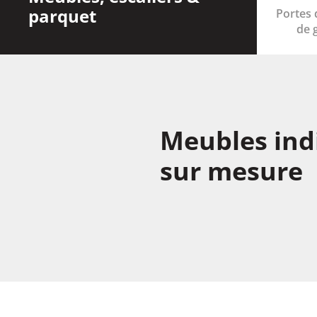
parquet
Portes 
de 
Meubles ind
sur mesure