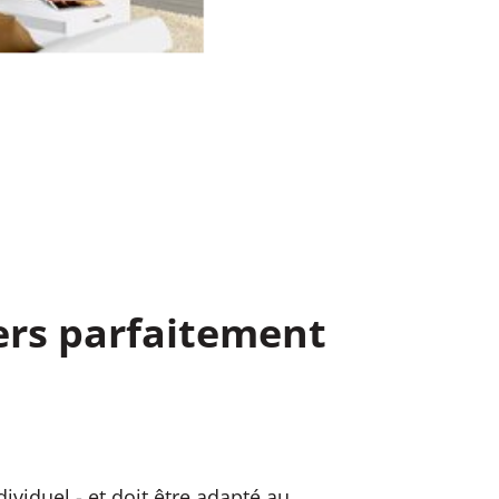
ers parfaitement
ividuel - et doit être adapté au