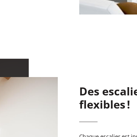
Des escali
flexibles !
Chaque escalier est ind