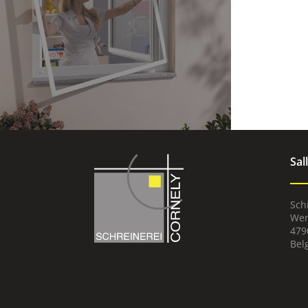
Sal
Sch
Wem
479
Bel