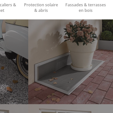
caliers &
Protection solaire
Fassades & terrasses
et
& abris
en bois