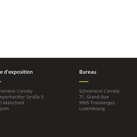
le d'exposition
Bureau
reinerei Cornely
Schreinerei Cornely
perhardter Straße 5
71, Grand-Rue
0 Malscheid
9905 Troisvierges
gium
Luxembourg