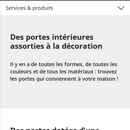
Services & produits
Portes d’entrée & de garage
Portes intérieures & portes de sécurité
Des portes intérieures
assorties à la décoration
Fenêtres & moustiquaires
Meubles, escaliers & parquet
Il y en a de toutes les formes, de toutes les
Protection solaire & abris
couleurs et de tous les matériaux : trouvez
les portes qui conviennent à votre maison !
Façades & terrasses